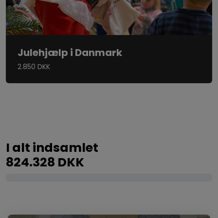
Julehjælp i Danmark
2.850 DKK
I alt indsamlet
824.328 DKK