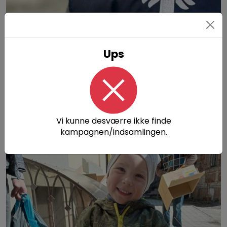
Ups
Ramboll collecting donations for
Venezuela
25.599 DKK
Vi kunne desværre ikke finde
kampagnen/indsamlingen.