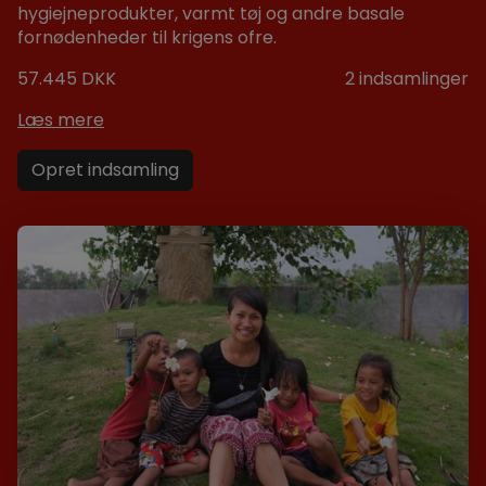
hygiejneprodukter, varmt tøj og andre basale
fornødenheder til krigens ofre.
57.445 DKK
2
indsamlinger
Læs mere
Opret indsamling