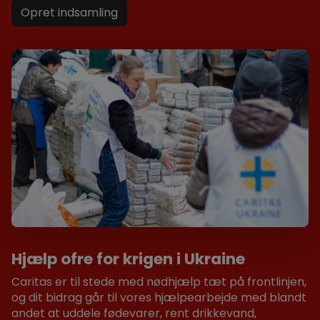
Opret indsamling
Hjælp ofre for krigen i Ukraine
Caritas er til stede med nødhjælp tæt på frontlinjen,
og dit bidrag går til vores hjælpearbejde med blandt
andet at uddele fødevarer, rent drikkevand,