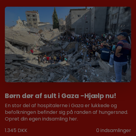
Børn dør af sult i Gaza -Hjælp nu!
En stor del af hospitalerne i Gaza er lukkede og
befolkningen befinder sig på randen af hungersnød.
Opret din egen indsamling her.
1.345 DKK
0
indsamlinger