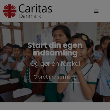
Start din egen
indsamling
Og gør en forskel
Opret indsamling